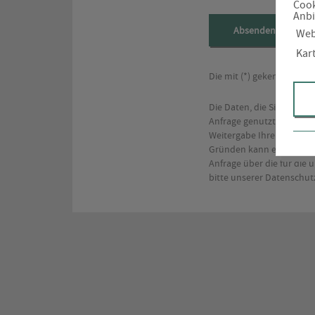
Cook
Anbi
Absenden
Web
Kar
Die mit (*) gekennzeich
Die Daten, die Sie hier 
Anfrage genutzt. Dabei k
Weitergabe Ihrer Daten a
Gründen kann eine Speiche
Anfrage über die für die
bitte unserer Datenschut