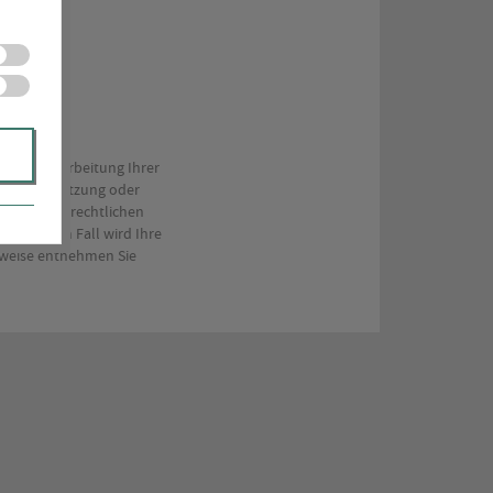
nd zur Bearbeitung Ihrer
e andere Nutzung oder
 aus steuerrechtlichen
 in diesem Fall wird Ihre
inweise entnehmen Sie