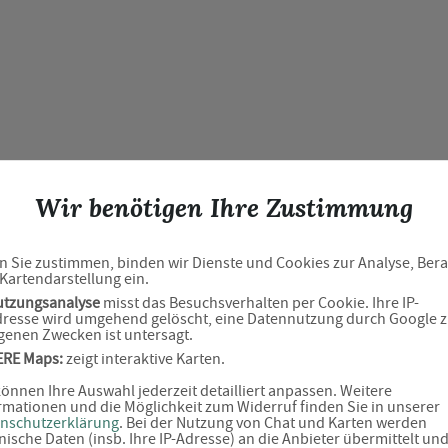
Wir benötigen Ihre Zustimmung
 Sie zustimmen, binden wir Dienste und Cookies zur Analyse, Ber
Kartendarstellung ein.
Neues Captcha Gener
utzungsanalyse
misst das Besuchsverhalten per Cookie. Ihre IP-
resse wird umgehend gelöscht, eine Datennutzung durch Google 
genen Zwecken ist untersagt.
Bitte geben Sie den Captcha Text ein
ERE Maps:
zeigt interaktive Karten.
Captcha*
können Ihre Auswahl jederzeit detailliert anpassen. Weitere
rmationen und die Möglichkeit zum Widerruf finden Sie in unserer
nschutzerklärung
. Bei der Nutzung von Chat und Karten werden
nische Daten (insb. Ihre IP-Adresse) an die Anbieter übermittelt un